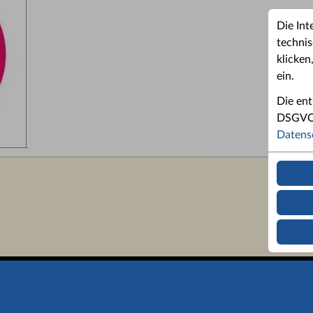
Die Int
technis
klicken
ein.
Die ent
DSGVO u
Datens
Barrierefreiheit
Impressum
Bibliothekskatalog