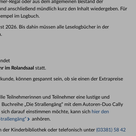
mer-Regal oder aus dem allgemeinen Bestand der
und anschließend mündlich kurz den Inhalt wiedergeben. Für
Stempel im Logbuch.
 2026. Bis dahin müssen alle Leselogbücher in der
.
indet
r im Rolandsaal
statt.
kunde, können gespannt sein, ob sie einen der Extrapreise
lle Teilnehmerinnen und Teilnehmer eine lustige und
en Buchreihe „Die Straßengäng“ mit dem Autoren-Duo Cally
r sich darauf einstimmen möchte, kann sich
hier den
Straßengäng“
anhören.
n der Kinderbibliothek oder telefonisch unter
(03381) 58 42