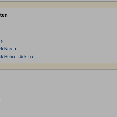
iten
hek Nord
thek Hohenstücken
l